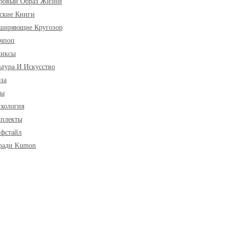
ровый Образ Жизни
ские Книги
ширяющие Кругозор
чпоп
миксы
ьтура И Искусство
за
ры
хология
плекты
фстайл
ради Kumon