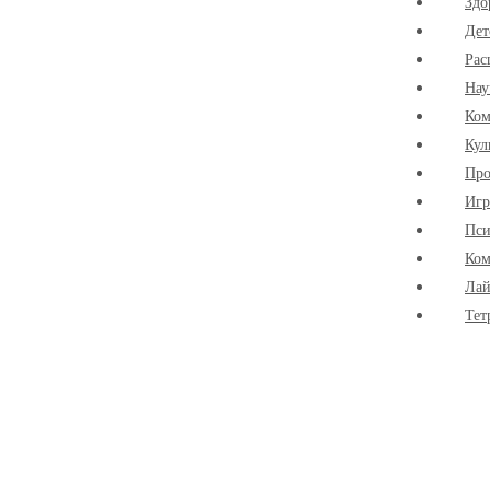
Здо
Дет
Рас
Нау
Ко
Кул
Про
Иг
Пси
Ком
Лай
Тет