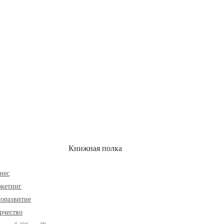
ОН
СКИДКИ
Книжная полка
нес
кетинг
оразвитие
рчество