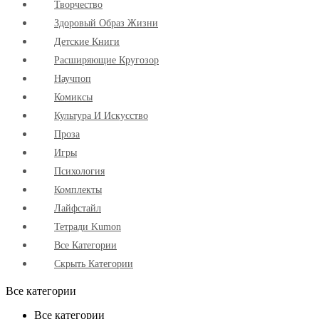
Творчество
Здоровый Образ Жизни
Детские Книги
Расширяющие Кругозор
Научпоп
Комиксы
Культура И Искусство
Проза
Игры
Психология
Комплекты
Лайфстайл
Тетради Kumon
Все Категории
Скрыть Категории
Все категории
Все категории