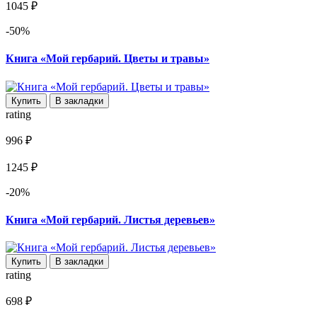
1045 ₽
-50%
Книга «Мой гербарий. Цветы и травы»
Купить
В закладки
rating
996 ₽
1245 ₽
-20%
Книга «Мой гербарий. Листья деревьев»
Купить
В закладки
rating
698 ₽