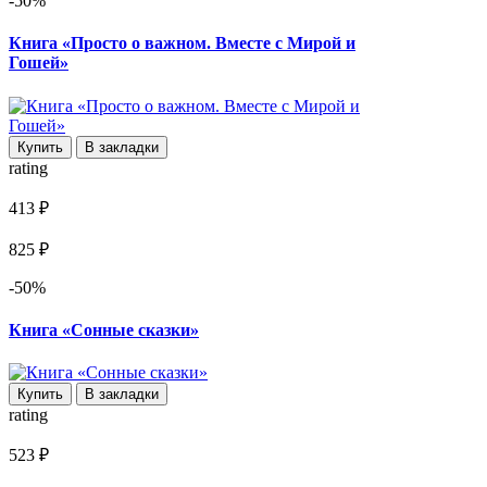
-50%
Книга «Просто о важном. Вместе с Мирой и
Гошей»
Купить
В закладки
rating
413 ₽
825 ₽
-50%
Книга «Сонные сказки»
Купить
В закладки
rating
523 ₽