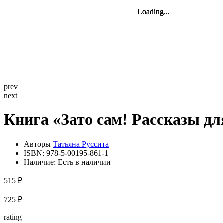
Loading...
Loading...
Loading...
Loading...
Loading...
Loading...
prev
next
Книга «Зато сам! Рассказы дл
Авторы
Татьяна Руссита
ISBN:
978-5-00195-861-1
Наличие:
Есть в наличии
515 ₽
725 ₽
rating