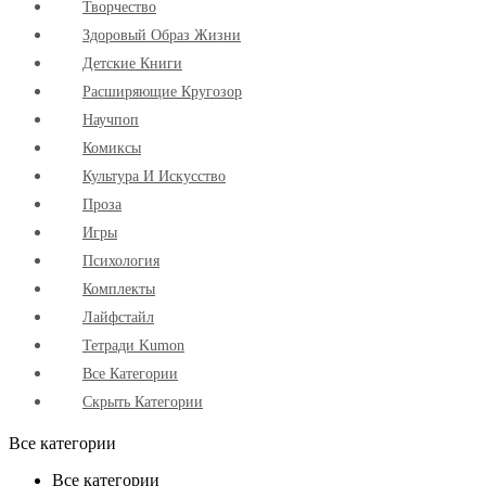
Творчество
Здоровый Образ Жизни
Детские Книги
Расширяющие Кругозор
Научпоп
Комиксы
Культура И Искусство
Проза
Игры
Психология
Комплекты
Лайфстайл
Тетради Kumon
Все Категории
Скрыть Категории
Все категории
Все категории