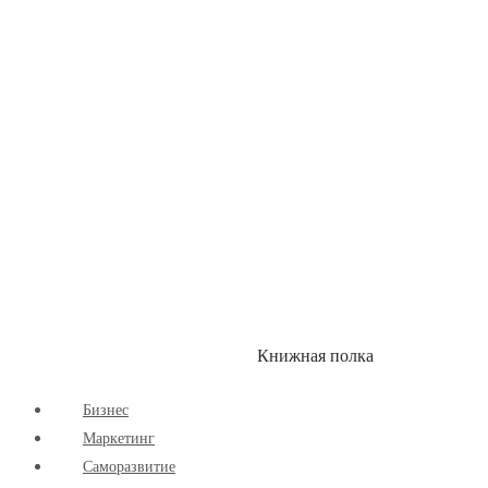
Здоровый Образ Жизни
Комиксы
Маркетинг
Научпоп
Расширяющие Кругозор
Cаморазвитие
Творчество
Книжная полка
КУМОН
СКИДКИ
Бизнес
Маркетинг
Cаморазвитие