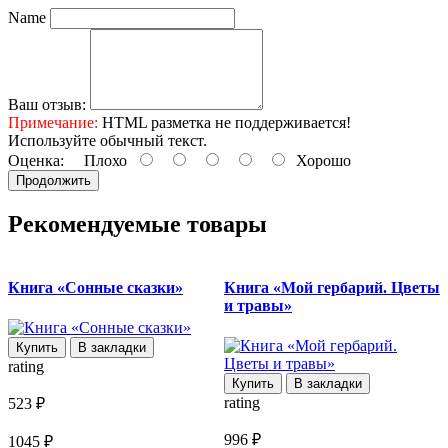
Name
Ваш отзыв:
Примечание:
HTML разметка не поддерживается!
Используйте обычный текст.
Оценка:
Плохо
Хорошо
Продолжить
Рекомендуемые товары
Книга «Сонные сказки»
Книга «Мой гербарий. Цветы
и травы»
Купить
В закладки
rating
Купить
В закладки
rating
r
523 ₽
996 ₽
6
1045 ₽