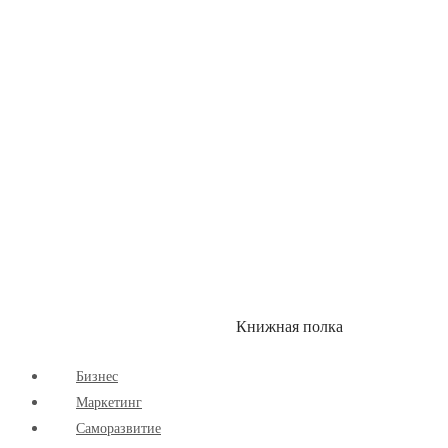
Здоровый Образ Жизни
Комиксы
Маркетинг
Научпоп
Расширяющие Кругозор
Cаморазвитие
Творчество
Книжная полка
КУМОН
СКИДКИ
Бизнес
Маркетинг
Cаморазвитие