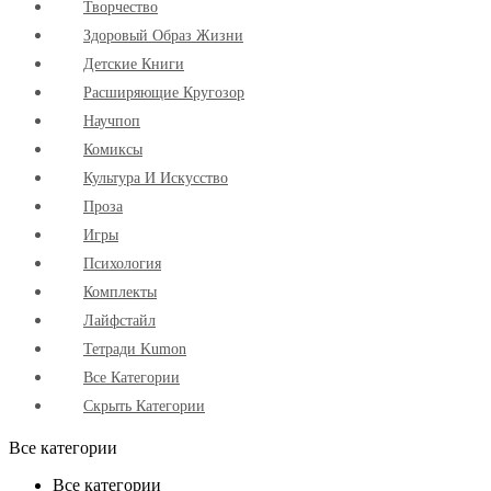
Творчество
Здоровый Образ Жизни
Детские Книги
Расширяющие Кругозор
Научпоп
Комиксы
Культура И Искусство
Проза
Игры
Психология
Комплекты
Лайфстайл
Тетради Kumon
Все Категории
Скрыть Категории
Все категории
Все категории