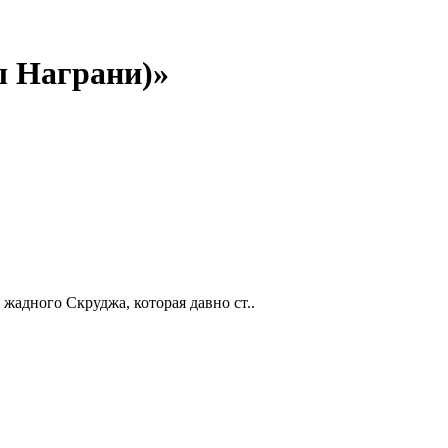
ы Награни)»
адного Скруджа, которая давно ст..