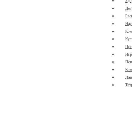
Здо
Дет
Рас
Нау
Ко
Кул
Про
Иг
Пси
Ком
Лай
Тет