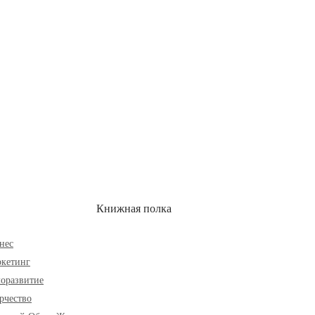
ОН
СКИДКИ
Книжная полка
нес
кетинг
оразвитие
рчество