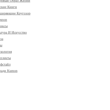
ровый Образ Жизни
ские Книги
ширяющие Кругозор
чпоп
миксы
ьтура И Искусство
за
ры
хология
плекты
фстайл
ради Kumon