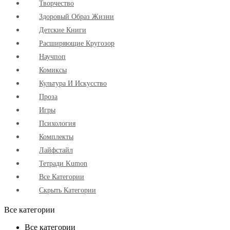
Творчество
Здоровый Образ Жизни
Детские Книги
Расширяющие Кругозор
Научпоп
Комиксы
Культура И Искусство
Проза
Игры
Психология
Комплекты
Лайфстайл
Тетради Kumon
Все Категории
Скрыть Категории
Все категории
Все категории