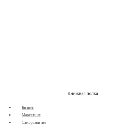
Здоровый Образ Жизни
Комиксы
Маркетинг
Научпоп
Расширяющие Кругозор
Cаморазвитие
Творчество
Книжная полка
КУМОН
СКИДКИ
Бизнес
Маркетинг
Cаморазвитие