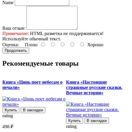
Name
Ваш отзыв:
Примечание:
HTML разметка не поддерживается!
Используйте обычный текст.
Оценка:
Плохо
Хорошо
Продолжить
Рекомендуемые товары
Книга «Цинь поет небесам о
Книга «Настоящие
печали»
страшные русские сказки.
Вечные истории»
Купить
В закладки
rating
r
Купить
В закладки
rating
498 ₽
4