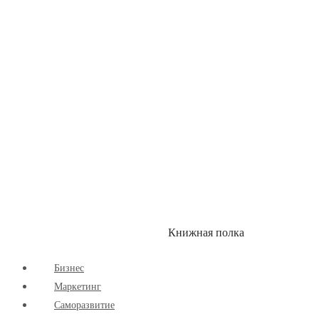
Здоровый Образ Жизни
Комиксы
Маркетинг
Научпоп
Расширяющие Кругозор
Cаморазвитие
Творчество
Книжная полка
КУМОН
СКИДКИ
Бизнес
Маркетинг
Cаморазвитие