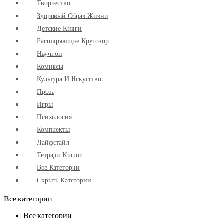
Творчество
Здоровый Образ Жизни
Детские Книги
Расширяющие Кругозор
Научпоп
Комиксы
Культура И Искусство
Проза
Игры
Психология
Комплекты
Лайфстайл
Тетради Kumon
Все Категории
Скрыть Категории
Все категории
Все категории