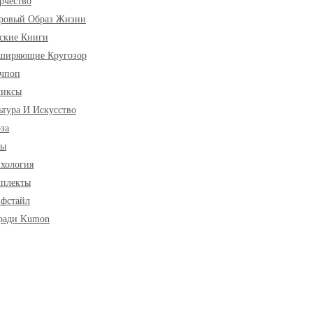
рчество
ровый Образ Жизни
ские Книги
ширяющие Кругозор
чпоп
миксы
ьтура И Искусство
за
ры
хология
плекты
фстайл
ради Kumon