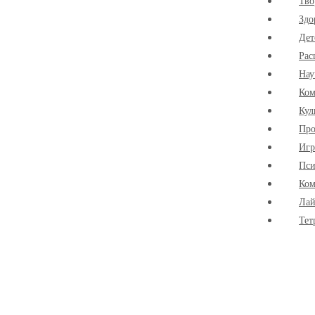
Тво
Здо
Дет
Рас
Нау
Ко
Кул
Про
Иг
Пси
Ком
Лай
Тет