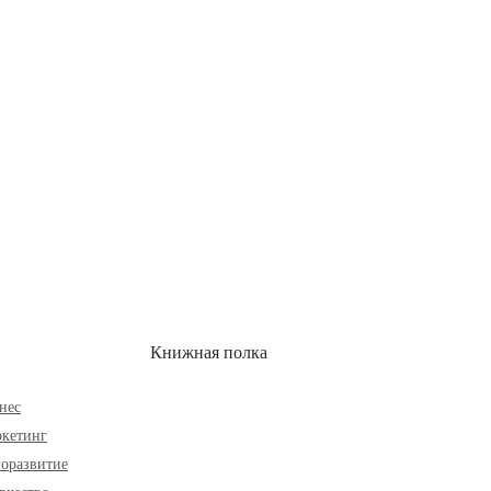
ОН
СКИДКИ
Книжная полка
нес
кетинг
оразвитие