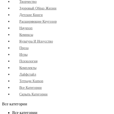
Творчество
Здоровый Образ Жизни
Детские Книги
Расширяющие Кругозор
Научпоп
Комиксы
Культура И Искусство
Проза
Игры
Психология
Комплекты
Лайфстайл
Тетради Kumon
Все Категории
Скрыть Категории
Все категории
Все категории