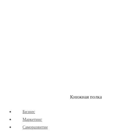
Здоровый Образ Жизни
Комиксы
Маркетинг
Научпоп
Расширяющие Кругозор
Cаморазвитие
Творчество
Книжная полка
КУМОН
СКИДКИ
Бизнес
Маркетинг
Cаморазвитие