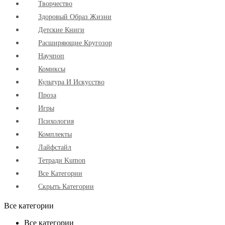
Творчество
Здоровый Образ Жизни
Детские Книги
Расширяющие Кругозор
Научпоп
Комиксы
Культура И Искусство
Проза
Игры
Психология
Комплекты
Лайфстайл
Тетради Kumon
Все Категории
Скрыть Категории
Все категории
Все категории