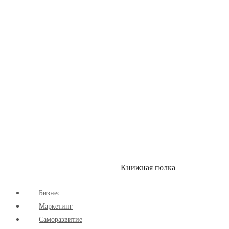
Здоровый Образ Жизни
Комиксы
Маркетинг
Научпоп
Расширяющие Кругозор
Cаморазвитие
Творчество
Книжная полка
КУМОН
СКИДКИ
Бизнес
Маркетинг
Cаморазвитие