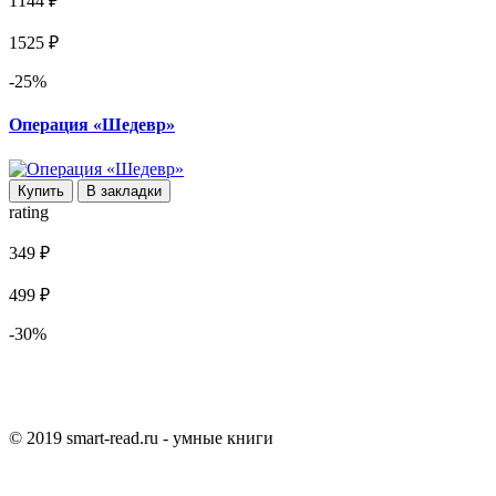
1144 ₽
1525 ₽
-25%
Операция «Шедевр»
Купить
В закладки
rating
349 ₽
499 ₽
-30%
© 2019 smart-read.ru - умные книги