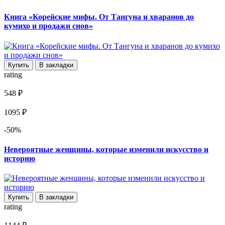
Книга «Корейские мифы. От Тангуна и хваранов до
кумихо и продажи снов»
Купить
В закладки
rating
548 ₽
1095 ₽
-50%
Невероятные женщины, которые изменили искусство и
историю
Купить
В закладки
rating