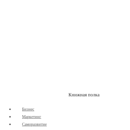
Здоровый Образ Жизни
Комиксы
Маркетинг
Научпоп
Расширяющие Кругозор
Cаморазвитие
Творчество
Книжная полка
КУМОН
СКИДКИ
Бизнес
Маркетинг
Cаморазвитие