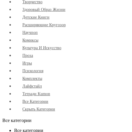
Творчество
Здоровый Образ Жизни
Детские Книги
Расширяющие Кругозор
Научпоп
Комиксы
Культура И Искусство
Проза
Игры
Психология
Комплекты
Лайфстайл
Тетради Kumon
Все Категории
Скрыть Категории
Все категории
Все категории