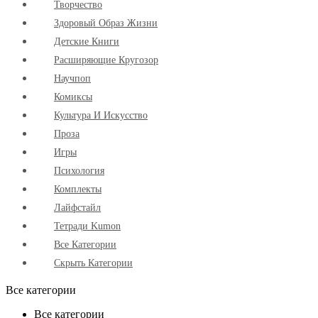
Творчество
Здоровый Образ Жизни
Детские Книги
Расширяющие Кругозор
Научпоп
Комиксы
Культура И Искусство
Проза
Игры
Психология
Комплекты
Лайфстайл
Тетради Kumon
Все Категории
Скрыть Категории
Все категории
Все категории