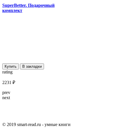
SuperBetter. Подарочный
комплект
Купить
В закладки
rating
2231 ₽
prev
next
© 2019 smart-read.ru - умные книги