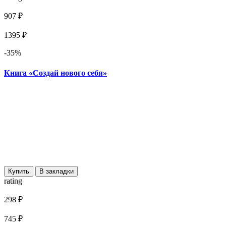
907 ₽
1395 ₽
-35%
Книга «Создай нового себя»
Купить
В закладки
rating
298 ₽
745 ₽