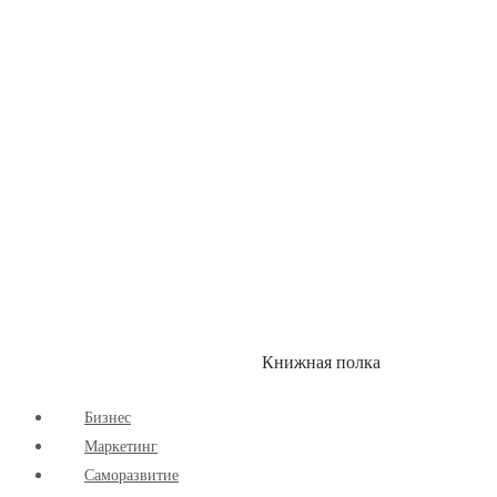
Здоровый Образ Жизни
Комиксы
Маркетинг
Научпоп
Расширяющие Кругозор
Cаморазвитие
Творчество
Книжная полка
КУМОН
СКИДКИ
Бизнес
Маркетинг
Cаморазвитие