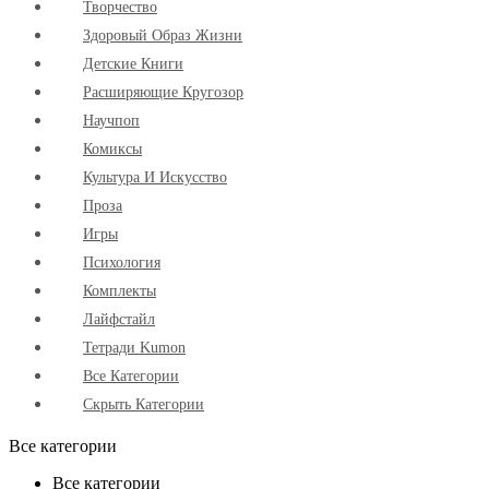
Творчество
Здоровый Образ Жизни
Детские Книги
Расширяющие Кругозор
Научпоп
Комиксы
Культура И Искусство
Проза
Игры
Психология
Комплекты
Лайфстайл
Тетради Kumon
Все Категории
Скрыть Категории
Все категории
Все категории