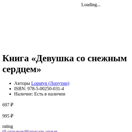
Loading...
Loading...
Loading...
Книга «Девушка со снежным
сердцем»
Авторы
Loputyn (Лопутин)
ISBN:
978-5-00250-031-4
Наличие:
Есть в наличии
697 ₽
995 ₽
rating
(0 отзывов)
Написать отзыв