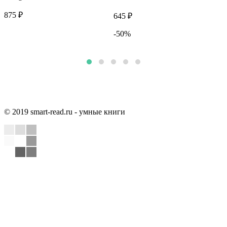
875 ₽
8
645 ₽
-50%
1
© 2019 smart-read.ru - умные книги