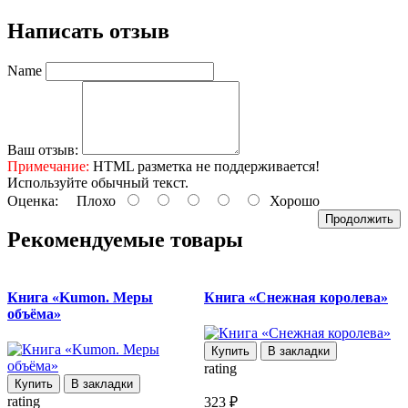
Написать отзыв
Name
Ваш отзыв:
Примечание:
HTML разметка не поддерживается!
Используйте обычный текст.
Оценка:
Плохо
Хорошо
Продолжить
Рекомендуемые товары
Книга «Kumon. Меры
Книга «Снежная королева»
объёма»
Купить
В закладки
rating
Купить
В закладки
rating
r
323 ₽