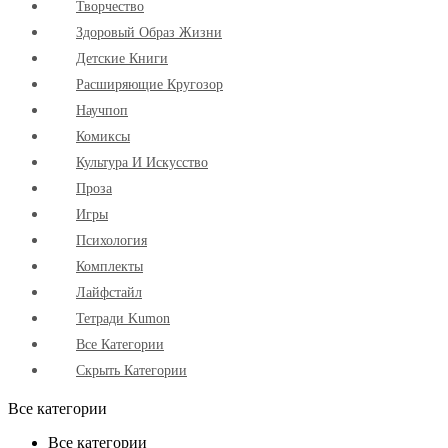
Творчество
Здоровый Образ Жизни
Детские Книги
Расширяющие Кругозор
Научпоп
Комиксы
Культура И Искусство
Проза
Игры
Психология
Комплекты
Лайфстайл
Тетради Kumon
Все Категории
Скрыть Категории
Все категории
Все категории