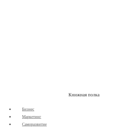
Здоровый Образ Жизни
Комиксы
Маркетинг
Научпоп
Расширяющие Кругозор
Cаморазвитие
Творчество
Книжная полка
КУМОН
СКИДКИ
Бизнес
Маркетинг
Cаморазвитие