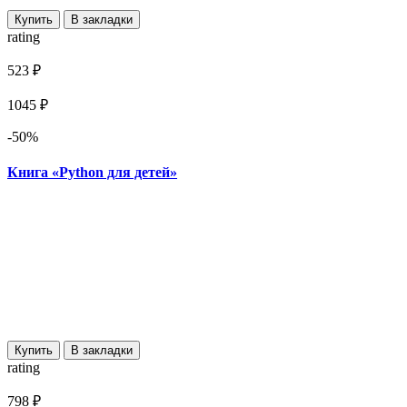
Купить
В закладки
rating
523 ₽
1045 ₽
-50%
Книга «Python для детей»
Купить
В закладки
rating
798 ₽