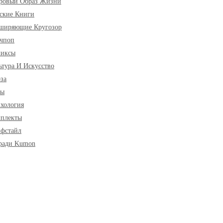
ровый Образ Жизни
ские Книги
ширяющие Кругозор
чпоп
миксы
ьтура И Искусство
за
ры
хология
плекты
фстайл
ради Kumon