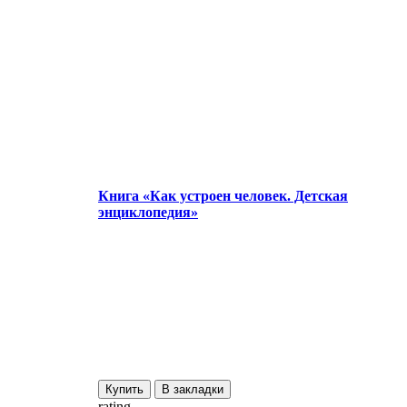
Книга «Как устроен человек. Детская
энциклопедия»
Купить
В закладки
rating
r