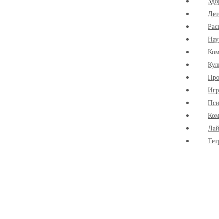
Здо
Дет
Рас
Нау
Ко
Кул
Про
Иг
Пси
Ком
Лай
Тет