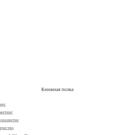
ОН
СКИДКИ
Книжная полка
нес
кетинг
оразвитие
рчество