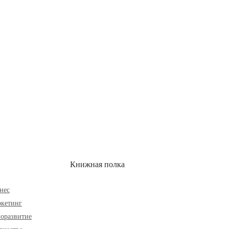
ОН
СКИДКИ
Книжная полка
нес
кетинг
оразвитие