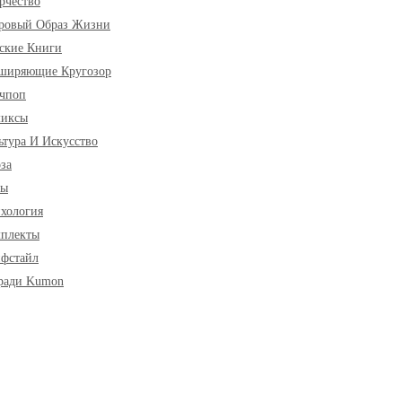
рчество
ровый Образ Жизни
ские Книги
ширяющие Кругозор
чпоп
миксы
ьтура И Искусство
за
ры
хология
плекты
фстайл
ради Kumon