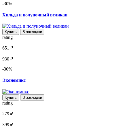
-30%
Хильда и полуночный великан
Купить
В закладки
rating
651 ₽
930 ₽
-30%
Экономикс
Купить
В закладки
rating
279 ₽
399 ₽