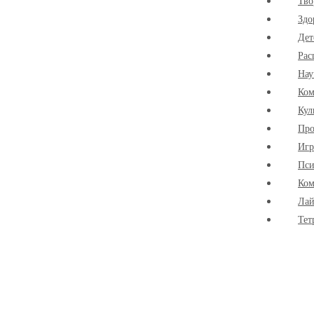
Тво
Здо
Дет
Рас
Нау
Ко
Кул
Про
Иг
Пси
Ком
Лай
Тет