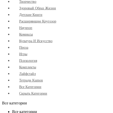
Творчество
Здоровый Образ Жизни
Детские Книги
Расширяющие Кругозор
Научпоп
Комиксы
Культура И Искусство
Проза
Игры
Психология
Комплекты
Лайфстайл
Тетради Kumon
Все Категории
Скрыть Категории
Все категории
Все категории