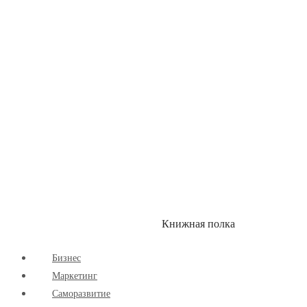
Здоровый Образ Жизни
Комиксы
Маркетинг
Научпоп
Расширяющие Кругозор
Cаморазвитие
Творчество
Книжная полка
КУМОН
СКИДКИ
Бизнес
Маркетинг
Cаморазвитие