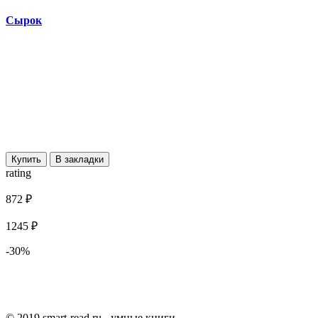
Сырок
Купить
В закладки
rating
872 ₽
1245 ₽
-30%
© 2019 smart-read.ru - умные книги