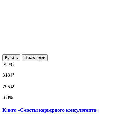
Купить
В закладки
rating
318 ₽
795 ₽
-60%
Книга «Советы карьерного консультанта»