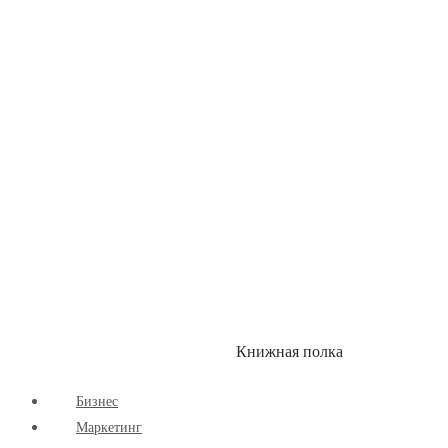
Детские книги
Здоровый Образ Жизни
Комиксы
Маркетинг
Научпоп
Расширяющие Кругозор
Cаморазвитие
Творчество
Книжная полка
КУМОН
СКИДКИ
Бизнес
Маркетинг