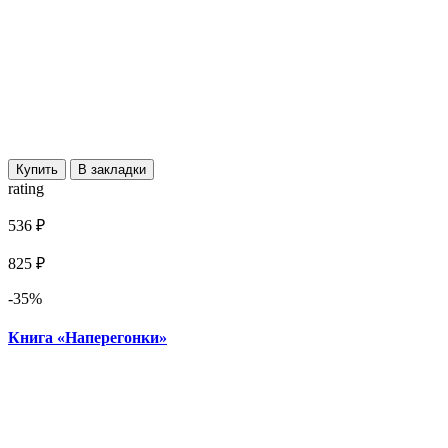
Купить
В закладки
rating
536 ₽
825 ₽
-35%
Книга «Наперегонки»