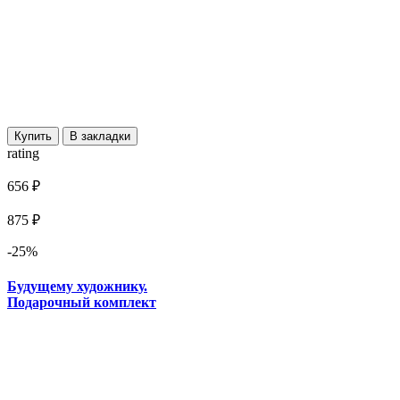
Купить
В закладки
rating
656 ₽
875 ₽
-25%
Будущему художнику.
Подарочный комплект