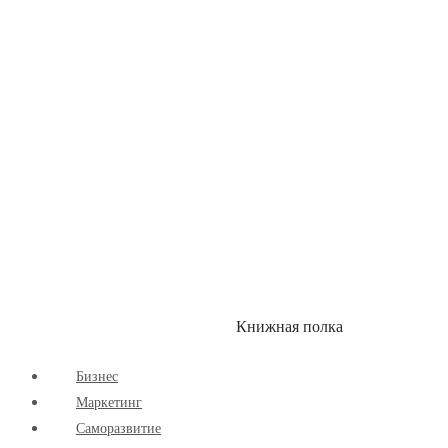
Здоровый Образ Жизни
Комиксы
Маркетинг
Научпоп
Расширяющие Кругозор
Cаморазвитие
Творчество
Книжная полка
КУМОН
СКИДКИ
Бизнес
Маркетинг
Cаморазвитие