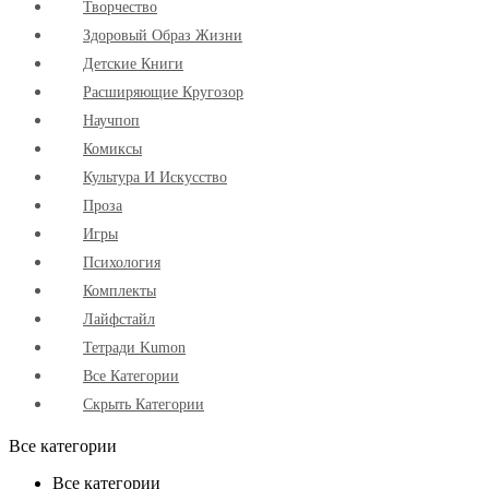
Творчество
Здоровый Образ Жизни
Детские Книги
Расширяющие Кругозор
Научпоп
Комиксы
Культура И Искусство
Проза
Игры
Психология
Комплекты
Лайфстайл
Тетради Kumon
Все Категории
Скрыть Категории
Все категории
Все категории