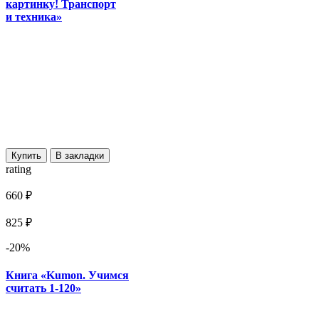
картинку! Транспорт
и техника»
Купить
В закладки
rating
660 ₽
825 ₽
-20%
Книга «Kumon. Учимся
считать 1-120»