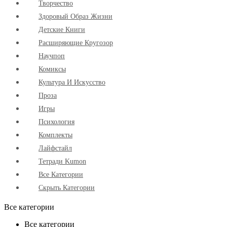
Творчество
Здоровый Образ Жизни
Детские Книги
Расширяющие Кругозор
Научпоп
Комиксы
Культура И Искусство
Проза
Игры
Психология
Комплекты
Лайфстайл
Тетради Kumon
Все Категории
Скрыть Категории
Все категории
Все категории