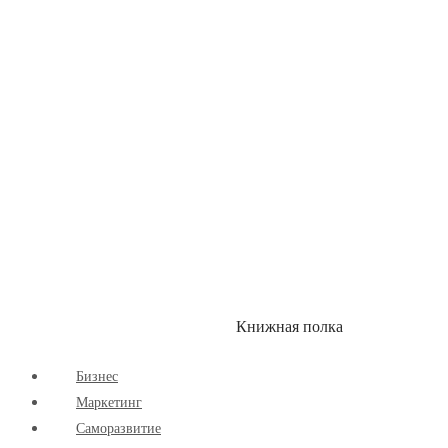
Здоровый Образ Жизни
Комиксы
Маркетинг
Научпоп
Расширяющие Кругозор
Cаморазвитие
Творчество
Книжная полка
КУМОН
СКИДКИ
Бизнес
Маркетинг
Cаморазвитие