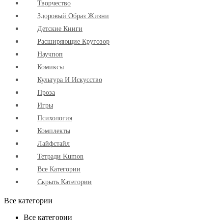
Творчество
Здоровый Образ Жизни
Детские Книги
Расширяющие Кругозор
Научпоп
Комиксы
Культура И Искусство
Проза
Игры
Психология
Комплекты
Лайфстайл
Тетради Kumon
Все Категории
Скрыть Категории
Все категории
Все категории