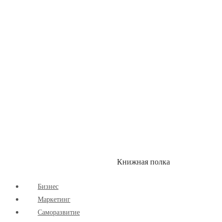
Здоровый Образ Жизни
Комиксы
Маркетинг
Научпоп
Расширяющие Кругозор
Cаморазвитие
Творчество
Книжная полка
КУМОН
СКИДКИ
Бизнес
Маркетинг
Cаморазвитие