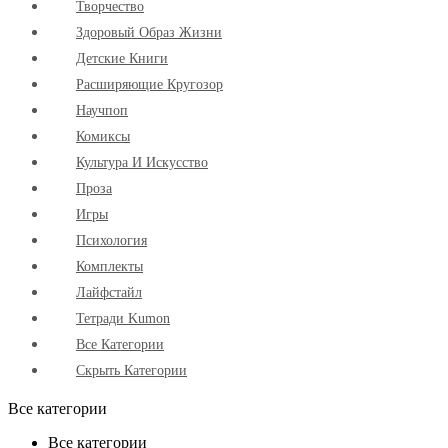
Творчество
Здоровый Образ Жизни
Детские Книги
Расширяющие Кругозор
Научпоп
Комиксы
Культура И Искусство
Проза
Игры
Психология
Комплекты
Лайфстайл
Тетради Kumon
Все Категории
Скрыть Категории
Все категории
Все категории