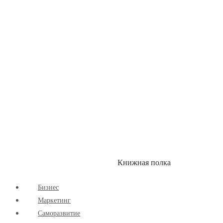
Здоровый Образ Жизни
Комиксы
Маркетинг
Научпоп
Расширяющие Кругозор
Cаморазвитие
Творчество
Книжная полка
КУМОН
СКИДКИ
Бизнес
Маркетинг
Cаморазвитие