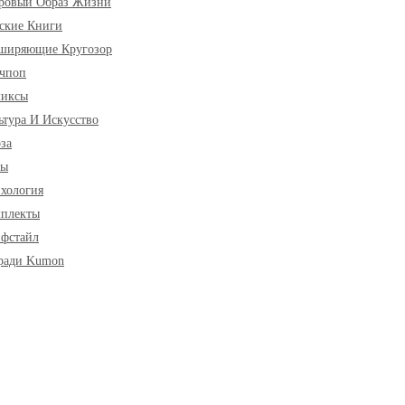
ровый Образ Жизни
ские Книги
ширяющие Кругозор
чпоп
миксы
ьтура И Искусство
за
ры
хология
плекты
фстайл
ради Kumon