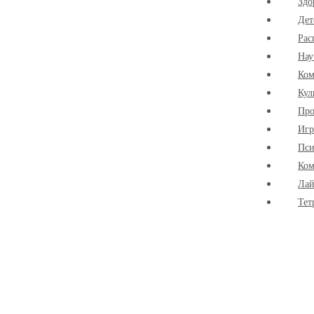
Здо
Дет
Рас
Нау
Ко
Кул
Про
Иг
Пси
Ком
Лай
Тет