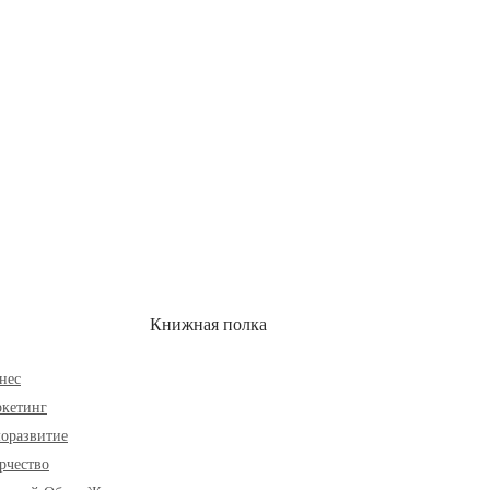
ОН
СКИДКИ
Книжная полка
нес
кетинг
оразвитие
рчество