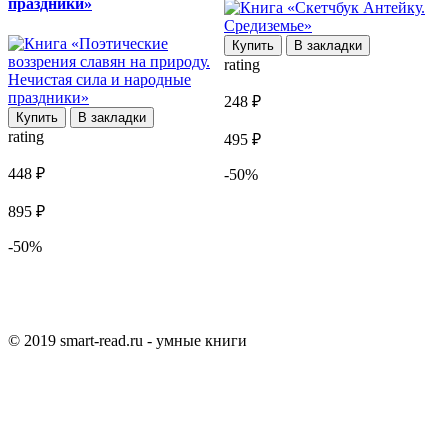
праздники»
Купить
В закладки
rating
r
248 ₽
2
Купить
В закладки
rating
495 ₽
4
448 ₽
-50%
895 ₽
-50%
© 2019 smart-read.ru - умные книги