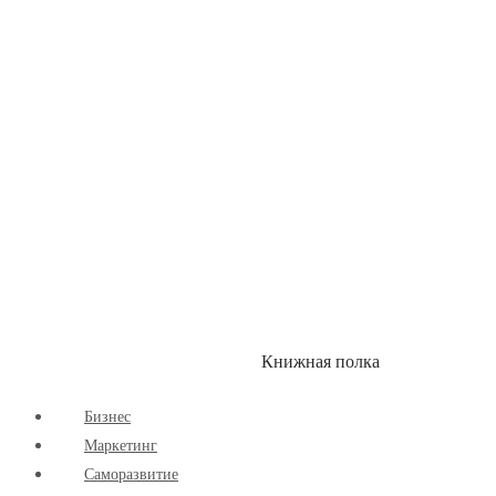
Здоровый Образ Жизни
Комиксы
Маркетинг
Научпоп
Расширяющие Кругозор
Cаморазвитие
Творчество
Книжная полка
КУМОН
СКИДКИ
Бизнес
Маркетинг
Cаморазвитие