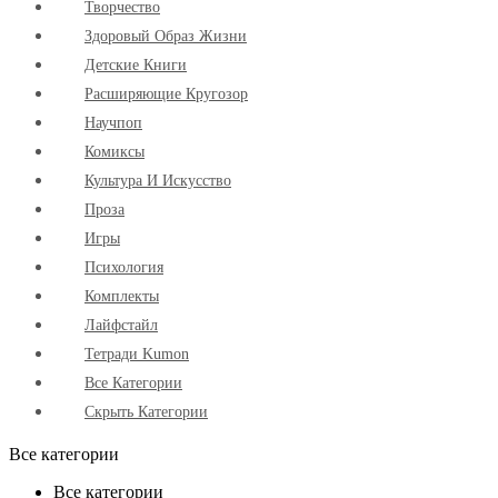
Творчество
Здоровый Образ Жизни
Детские Книги
Расширяющие Кругозор
Научпоп
Комиксы
Культура И Искусство
Проза
Игры
Психология
Комплекты
Лайфстайл
Тетради Kumon
Все Категории
Скрыть Категории
Все категории
Все категории