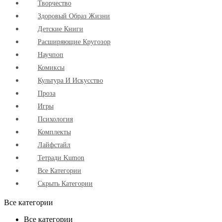
Творчество
Здоровый Образ Жизни
Детские Книги
Расширяющие Кругозор
Научпоп
Комиксы
Культура И Искусство
Проза
Игры
Психология
Комплекты
Лайфстайл
Тетради Kumon
Все Категории
Скрыть Категории
Все категории
Все категории