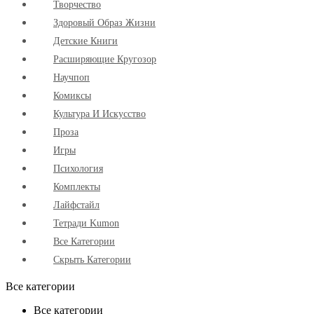
Творчество
Здоровый Образ Жизни
Детские Книги
Расширяющие Кругозор
Научпоп
Комиксы
Культура И Искусство
Проза
Игры
Психология
Комплекты
Лайфстайл
Тетради Kumon
Все Категории
Скрыть Категории
Все категории
Все категории