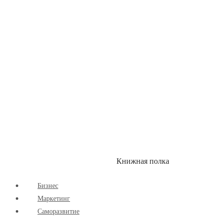
Здоровый Образ Жизни
Комиксы
Маркетинг
Научпоп
Расширяющие Кругозор
Cаморазвитие
Творчество
Книжная полка
КУМОН
СКИДКИ
Бизнес
Маркетинг
Cаморазвитие