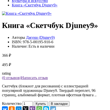
Культура и искусство
Книга «Cкетчбук Djuney9»
Книга «Cкетчбук Djuney9»
Авторы
Джуни (Djuney9)
ISBN:
978-5-00195-910-6
Наличие:
Есть в наличии
366 ₽
495 ₽
rating
(0 отзывов)
Написать отзыв
Скетчбук (блокнот для рисования) с иллюстрацией
популярной художницы Djuney9. Твердый переплет, 96
страниц, альбомный формат, плотная офсетная бумага ..
Количество
Купить
В закладки