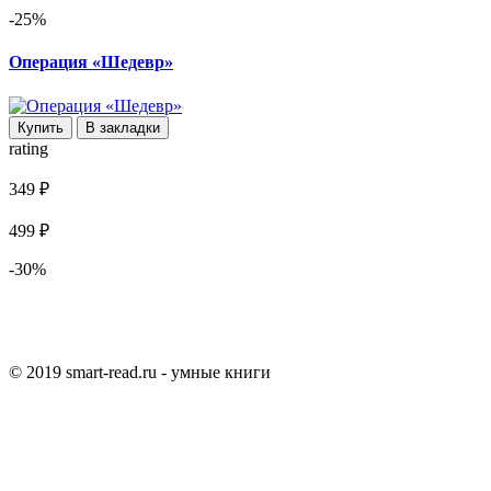
-25%
Операция «Шедевр»
Купить
В закладки
rating
349 ₽
499 ₽
-30%
© 2019 smart-read.ru - умные книги