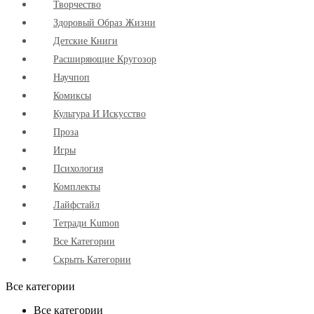
Творчество
Здоровый Образ Жизни
Детские Книги
Расширяющие Кругозор
Научпоп
Комиксы
Культура И Искусство
Проза
Игры
Психология
Комплекты
Лайфстайл
Тетради Kumon
Все Категории
Скрыть Категории
Все категории
Все категории