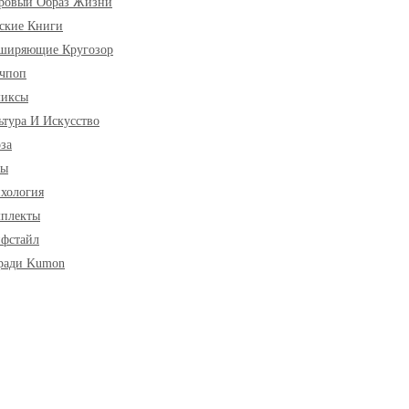
ровый Образ Жизни
ские Книги
ширяющие Кругозор
чпоп
миксы
ьтура И Искусство
за
ры
хология
плекты
фстайл
ради Kumon