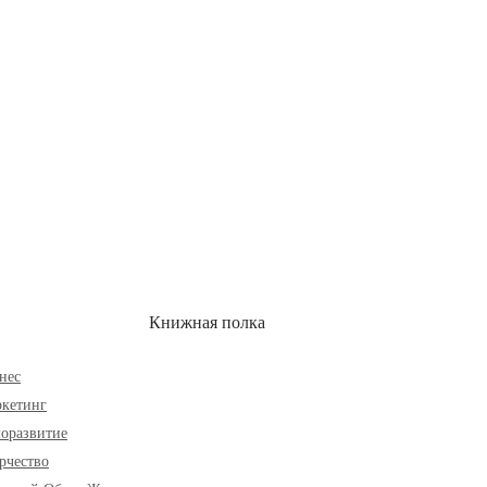
ОН
СКИДКИ
Книжная полка
нес
кетинг
оразвитие
рчество