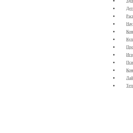
Здо
Дет
Рас
Нау
Ко
Кул
Про
Иг
Пси
Ком
Лай
Тет