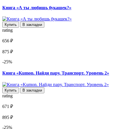
Книга «А ты любишь букашек?»
Купить
В закладки
rating
656 ₽
875 ₽
-25%
Книга «Kumon. Найди пару. Транспорт. Уровень 2»
Купить
В закладки
rating
671 ₽
895 ₽
-25%