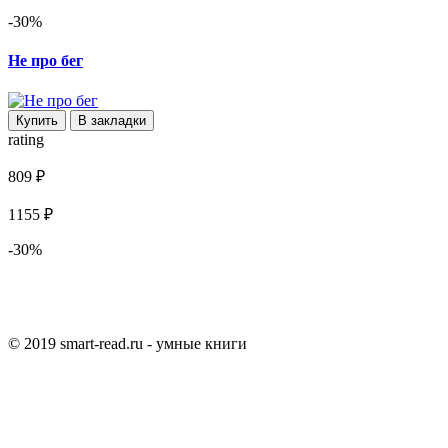
-30%
Не про бег
Купить
В закладки
rating
809 ₽
1155 ₽
-30%
© 2019 smart-read.ru - умные книги