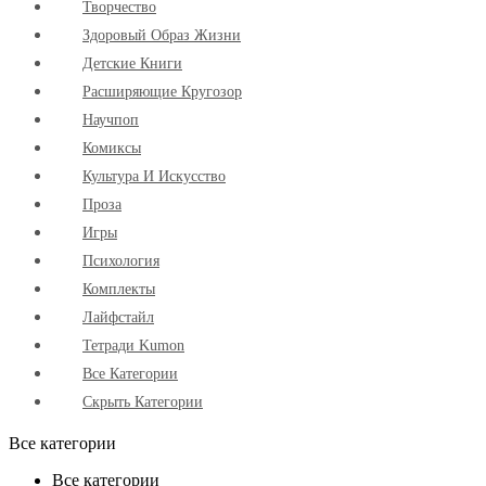
Творчество
Здоровый Образ Жизни
Детские Книги
Расширяющие Кругозор
Научпоп
Комиксы
Культура И Искусство
Проза
Игры
Психология
Комплекты
Лайфстайл
Тетради Kumon
Все Категории
Скрыть Категории
Все категории
Все категории