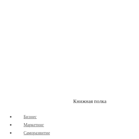
Здоровый Образ Жизни
Комиксы
Маркетинг
Научпоп
Расширяющие Кругозор
Cаморазвитие
Творчество
Книжная полка
КУМОН
СКИДКИ
Бизнес
Маркетинг
Cаморазвитие