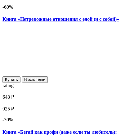
-60%
Книга «Нетревожные отношения с едой (и с собой)»
Купить
В закладки
rating
648 ₽
925 ₽
-30%
Книга «Бегай как профи (даже если ты любитель)»