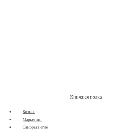
Здоровый Образ Жизни
Комиксы
Маркетинг
Научпоп
Расширяющие Кругозор
Cаморазвитие
Творчество
Книжная полка
КУМОН
СКИДКИ
Бизнес
Маркетинг
Cаморазвитие