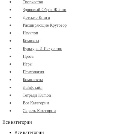
Творчество
Здоровый Образ Жизни
Детские Книги
Расширяющие Кругозор
Научпоп
Комиксы
Культура И Искусство
Проза
Игры
Психология
Комплекты
Лайфстайл
Тетради Kumon
Все Категории
Скрыть Категории
Все категории
Все категории