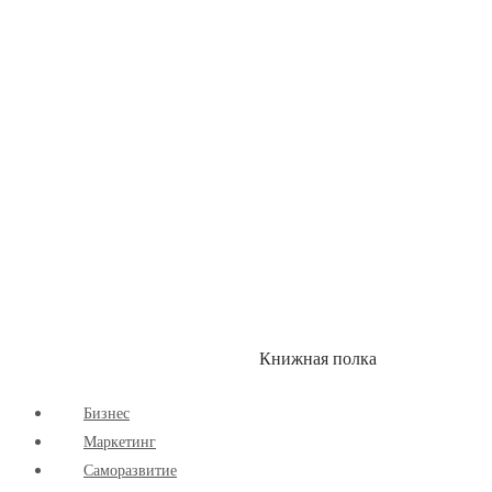
Здоровый Образ Жизни
Комиксы
Маркетинг
Научпоп
Расширяющие Кругозор
Cаморазвитие
Творчество
Книжная полка
КУМОН
СКИДКИ
Бизнес
Маркетинг
Cаморазвитие