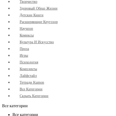
Творчество
Здоровый Образ Жизни
Детские Книги
Расширяющие Кругозор
Научпоп
Комиксы
Культура И Искусство
Проза
Игры
Психология
Комплекты
Лайфстайл
Тетради Kumon
Все Категории
Скрыть Категории
Все категории
Все категории