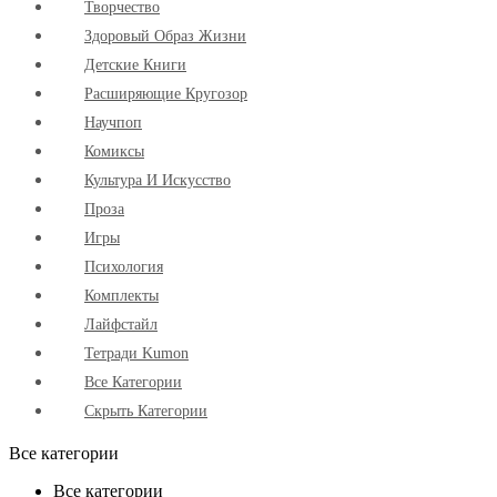
Творчество
Здоровый Образ Жизни
Детские Книги
Расширяющие Кругозор
Научпоп
Комиксы
Культура И Искусство
Проза
Игры
Психология
Комплекты
Лайфстайл
Тетради Kumon
Все Категории
Скрыть Категории
Все категории
Все категории