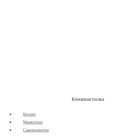
Здоровый Образ Жизни
Комиксы
Маркетинг
Научпоп
Расширяющие Кругозор
Cаморазвитие
Творчество
Книжная полка
КУМОН
СКИДКИ
Бизнес
Маркетинг
Cаморазвитие