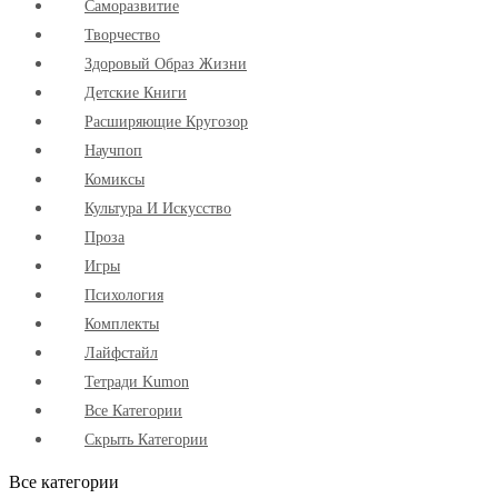
Cаморазвитие
Творчество
Здоровый Образ Жизни
Детские Книги
Расширяющие Кругозор
Научпоп
Комиксы
Культура И Искусство
Проза
Игры
Психология
Комплекты
Лайфстайл
Тетради Kumon
Все Категории
Скрыть Категории
Все категории