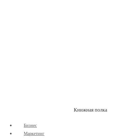
Детские книги
Здоровый Образ Жизни
Комиксы
Маркетинг
Научпоп
Расширяющие Кругозор
Cаморазвитие
Творчество
Книжная полка
КУМОН
СКИДКИ
Бизнес
Маркетинг