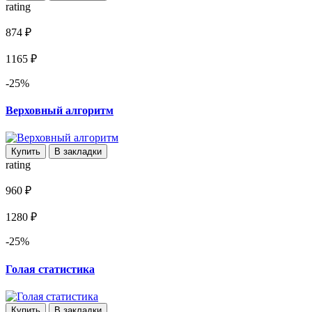
rating
874 ₽
1165 ₽
-25%
Верховный алгоритм
Купить
В закладки
rating
960 ₽
1280 ₽
-25%
Голая статистика
Купить
В закладки