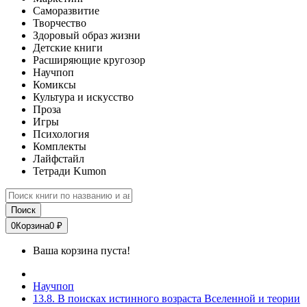
Саморазвитие
Творчество
Здоровый образ жизни
Детские книги
Расширяющие кругозор
Научпоп
Комиксы
Культура и искусство
Проза
Игры
Психология
Комплекты
Лайфстайл
Тетради Kumon
Поиск
0
Корзина
0 ₽
Ваша корзина пуста!
Научпоп
13.8. В поисках истинного возраста Вселенной и теории