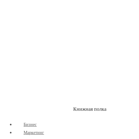
Детские книги
Здоровый Образ Жизни
Комиксы
Маркетинг
Научпоп
Расширяющие Кругозор
Cаморазвитие
Творчество
Книжная полка
КУМОН
СКИДКИ
Бизнес
Маркетинг