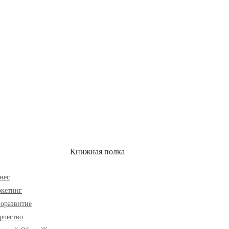
ОН
СКИДКИ
Книжная полка
нес
кетинг
оразвитие
рчество