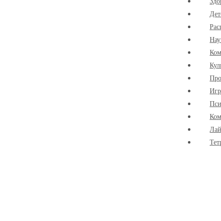
Здо
Дет
Рас
Нау
Ко
Кул
Про
Иг
Пси
Ком
Лай
Тет