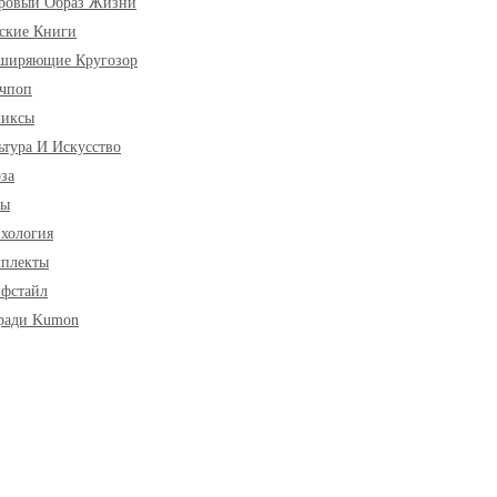
ровый Образ Жизни
ские Книги
ширяющие Кругозор
чпоп
миксы
ьтура И Искусство
за
ры
хология
плекты
фстайл
ради Kumon