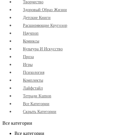
Творчество
Здоровый Образ Жизни
Детские Книги
Расширяющие Кругозор
Научпоп
Комиксы
Культура И Искусство
Проза
Игры
Психология
Комплекты
Лайфстайл
Тетради Kumon
Все Категории
Скрыть Категории
Все категории
Все категории