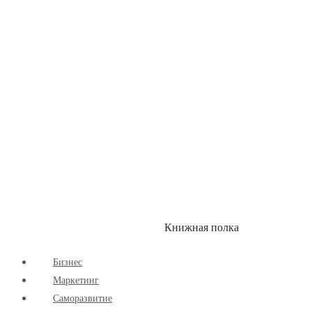
Здоровый Образ Жизни
Комиксы
Маркетинг
Научпоп
Расширяющие Кругозор
Cаморазвитие
Творчество
Книжная полка
КУМОН
СКИДКИ
Бизнес
Маркетинг
Cаморазвитие