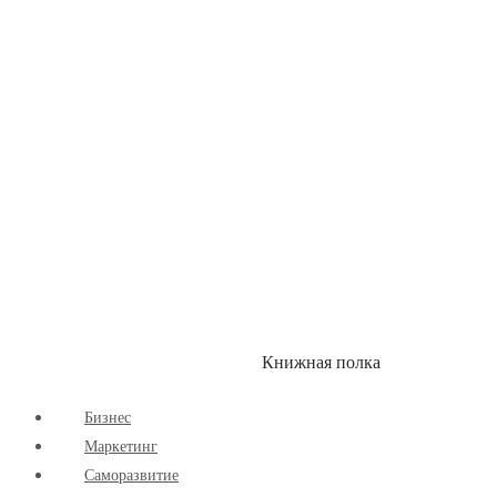
Здоровый Образ Жизни
Комиксы
Маркетинг
Научпоп
Расширяющие Кругозор
Cаморазвитие
Творчество
Книжная полка
КУМОН
СКИДКИ
Бизнес
Маркетинг
Cаморазвитие