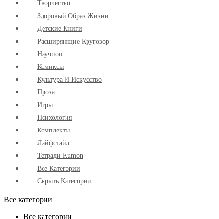
Творчество
Здоровый Образ Жизни
Детские Книги
Расширяющие Кругозор
Научпоп
Комиксы
Культура И Искусство
Проза
Игры
Психология
Комплекты
Лайфстайл
Тетради Kumon
Все Категории
Скрыть Категории
Все категории
Все категории