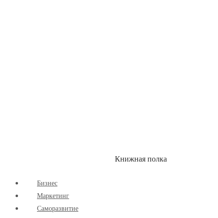
Здоровый Образ Жизни
Комиксы
Маркетинг
Научпоп
Расширяющие Кругозор
Cаморазвитие
Творчество
Книжная полка
КУМОН
СКИДКИ
Бизнес
Маркетинг
Cаморазвитие