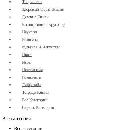
Творчество
Здоровый Образ Жизни
Детские Книги
Расширяющие Кругозор
Научпоп
Комиксы
Культура И Искусство
Проза
Игры
Психология
Комплекты
Лайфстайл
Тетради Kumon
Все Категории
Скрыть Категории
Все категории
Все категории