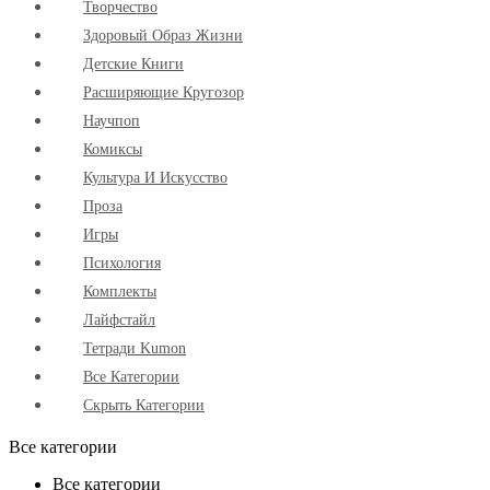
Творчество
Здоровый Образ Жизни
Детские Книги
Расширяющие Кругозор
Научпоп
Комиксы
Культура И Искусство
Проза
Игры
Психология
Комплекты
Лайфстайл
Тетради Kumon
Все Категории
Скрыть Категории
Все категории
Все категории