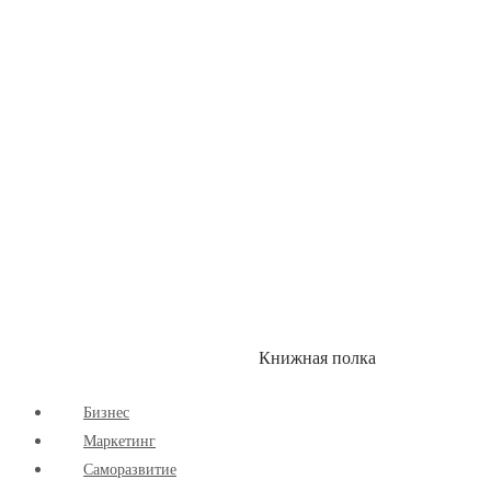
Здоровый Образ Жизни
Комиксы
Маркетинг
Научпоп
Расширяющие Кругозор
Cаморазвитие
Творчество
Книжная полка
КУМОН
СКИДКИ
Бизнес
Маркетинг
Cаморазвитие