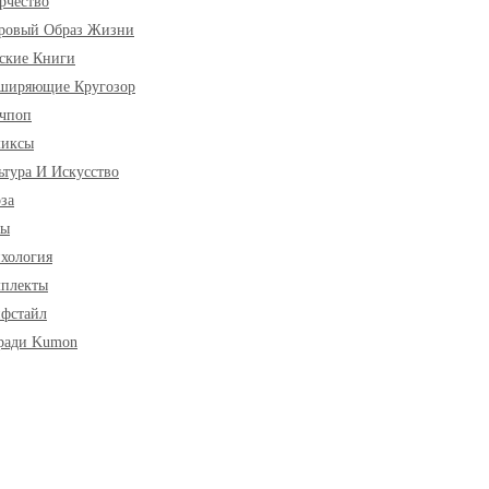
рчество
ровый Образ Жизни
ские Книги
ширяющие Кругозор
чпоп
миксы
ьтура И Искусство
за
ры
хология
плекты
фстайл
ради Kumon