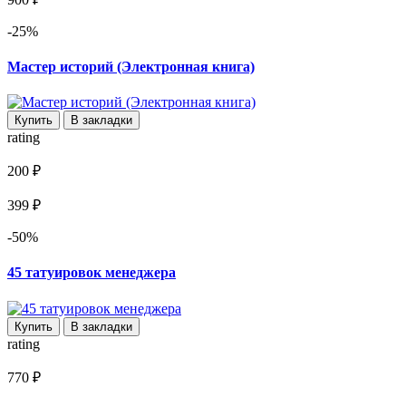
-25%
Мастер историй (Электронная книга)
Купить
В закладки
rating
200 ₽
399 ₽
-50%
45 татуировок менеджера
Купить
В закладки
rating
770 ₽