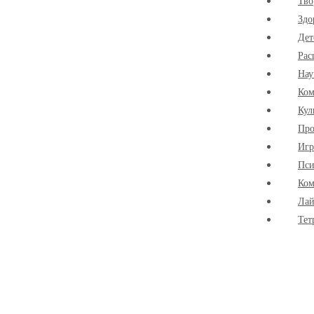
Тво
Здо
Дет
Рас
Нау
Ко
Кул
Про
Иг
Пси
Ком
Лай
Тет