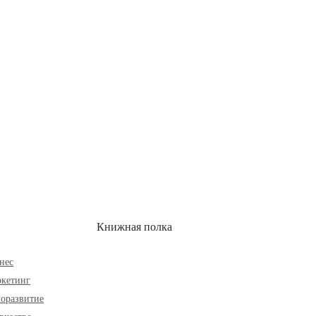
ОН
СКИДКИ
Книжная полка
нес
кетинг
оразвитие