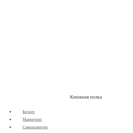
Здоровый Образ Жизни
Комиксы
Маркетинг
Научпоп
Расширяющие Кругозор
Cаморазвитие
Творчество
Книжная полка
КУМОН
СКИДКИ
Бизнес
Маркетинг
Cаморазвитие