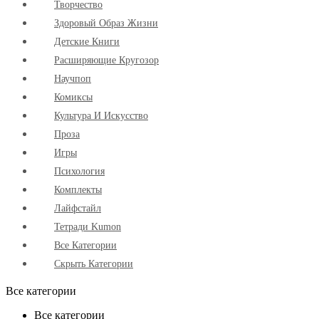
Творчество
Здоровый Образ Жизни
Детские Книги
Расширяющие Кругозор
Научпоп
Комиксы
Культура И Искусство
Проза
Игры
Психология
Комплекты
Лайфстайл
Тетради Kumon
Все Категории
Скрыть Категории
Все категории
Все категории