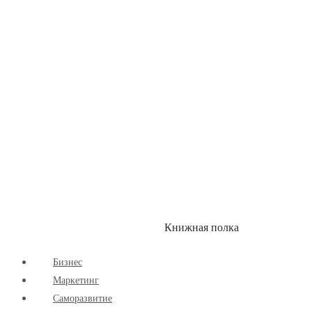
Здоровый Образ Жизни
Комиксы
Маркетинг
Научпоп
Расширяющие Кругозор
Cаморазвитие
Творчество
Книжная полка
КУМОН
СКИДКИ
Бизнес
Маркетинг
Cаморазвитие