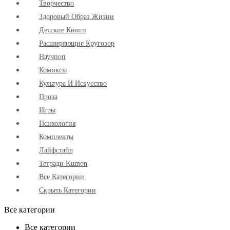
Творчество
Здоровый Образ Жизни
Детские Книги
Расширяющие Кругозор
Научпоп
Комиксы
Культура И Искусство
Проза
Игры
Психология
Комплекты
Лайфстайл
Тетради Kumon
Все Категории
Скрыть Категории
Все категории
Все категории