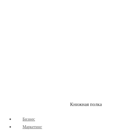
Детские книги
Здоровый Образ Жизни
Комиксы
Маркетинг
Научпоп
Расширяющие Кругозор
Cаморазвитие
Творчество
Книжная полка
КУМОН
СКИДКИ
Бизнес
Маркетинг