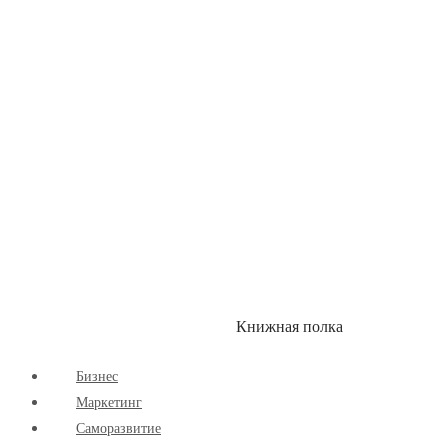
Здоровый Образ Жизни
Комиксы
Маркетинг
Научпоп
Расширяющие Кругозор
Cаморазвитие
Творчество
Книжная полка
КУМОН
СКИДКИ
Бизнес
Маркетинг
Cаморазвитие