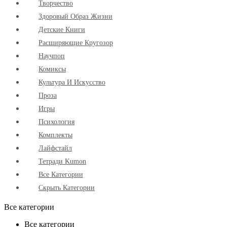
Творчество
Здоровый Образ Жизни
Детские Книги
Расширяющие Кругозор
Научпоп
Комиксы
Культура И Искусство
Проза
Игры
Психология
Комплекты
Лайфстайл
Тетради Kumon
Все Категории
Скрыть Категории
Все категории
Все категории