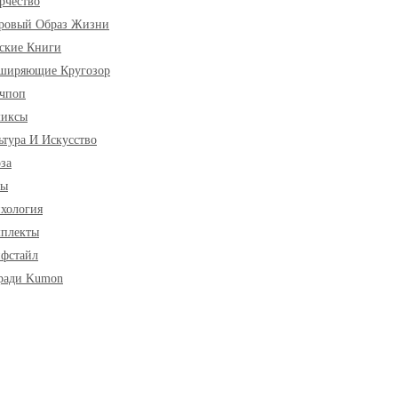
рчество
ровый Образ Жизни
ские Книги
ширяющие Кругозор
чпоп
миксы
ьтура И Искусство
за
ры
хология
плекты
фстайл
ради Kumon