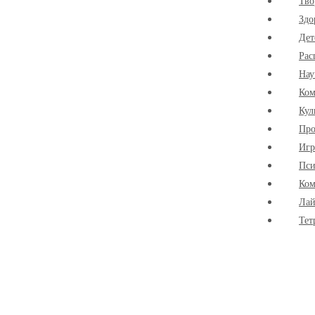
Тво
Здо
Дет
Рас
Нау
Ко
Кул
Про
Иг
Пси
Ком
Лай
Тет