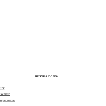
ОН
СКИДКИ
Книжная полка
нес
кетинг
оразвитие