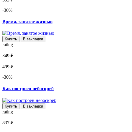
-30%
Время, занятое жизнью
Купить
В закладки
rating
349 ₽
499 ₽
-30%
Как построен небоскреб
Купить
В закладки
rating
837 ₽