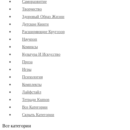
Cаморазвитие
Творчество
Здоровый Образ Жизни
Детские Книги
Расширяющие Кругозор
Научпоп
Комиксы
Культура И Искусство
Проза
Игры
Психология
Комплекты
Лайфстайл
Тетради Kumon
Все Категории
Скрыть Категории
Все категории