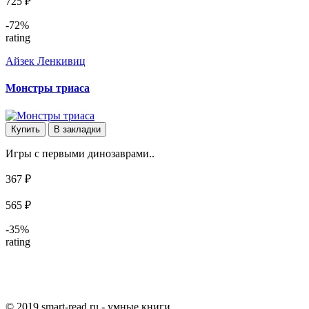
725 ₽
-72%
rating
Айзек Ленкивиц
Монстры триаса
Купить
В закладки
Игры с первыми динозаврами..
367 ₽
565 ₽
-35%
rating
© 2019 smart-read.ru - умные книги